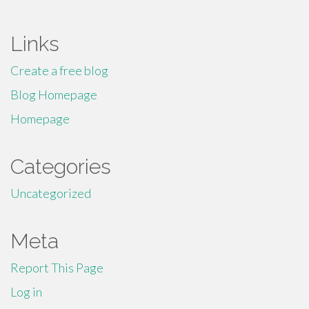
Links
Create a free blog
Blog Homepage
Homepage
Categories
Uncategorized
Meta
Report This Page
Log in