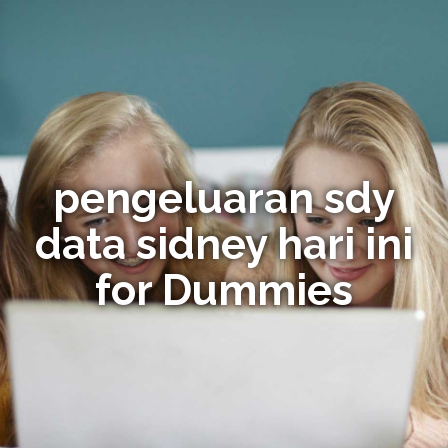
pengeluaran sdy
data sidney hari ini
for Dummies