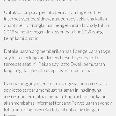
Untuk kalian para pecinta permainan togel on the
internet sydney, sidney, ataupun sdy sekarang kalian
dapat melihat rangkuman pengeluaran data sdy tahun
2019 sampai dengan data sydney tahun 2020 yang
telah kami buat ini.
Datakeluaran.org memberikan hasil pengeluaran togel
sdy lotto terlengkap dan end result sydney lotto
tercepat saat ini. Rekap sdy lotto Dwell pemutaran
langsung dari pusat, rekap sdylotto 4d terbaik.
Karena tingginya pencarian mengenai outcome data
sdy lotto terbaru membuat halaman ini hadir guna
memenuhi permintaan pemain. Pada artikel ini, kami
akan membahas informasi tentang Pengeluaran sydney
lotto untuk memberi Anda hasil outcome dengan
lancar.