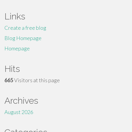
Links
Create a free blog
Blog Homepage
Homepage
Hits
665
Visitors at this page
Archives
August 2026